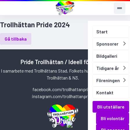
Trollhättan Pride 2024
Start
Gå tillbaka
Sponsorer
Bildgalleri
Pride Trollhättan / Ideell förening
Tidigare år
I samarbete med Trollhättans Stad, Folkets hus Kulturhuset, City
Trollhättan & N3.
Föreningen
facebook.com/trollhattanpride
Kontakt
instagram.com/trollhattanpride
Bli utställare
Bli volontär
Bli sponsor